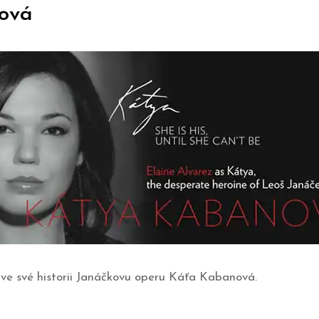
nová
 ve své historii Janáčkovu operu Káťa Kabanová.