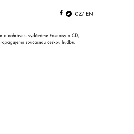
CZ
EN
ur a nahrávek, vydáváme časopisy a CD,
propagujeme současnou českou hudbu.