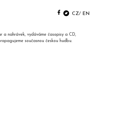
CZ
EN
ur a nahrávek, vydáváme časopisy a CD,
propagujeme současnou českou hudbu.