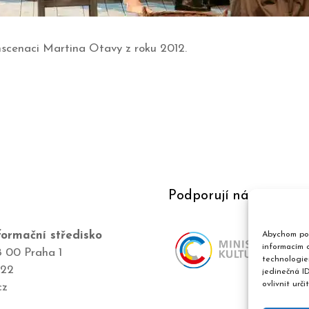
inscenaci Martina Otavy z roku 2012.
Podporují nás
ormační středisko
Abychom pos
informacím o
8 00 Praha 1
technologie
422
jedinečná I
ovlivnit urči
cz