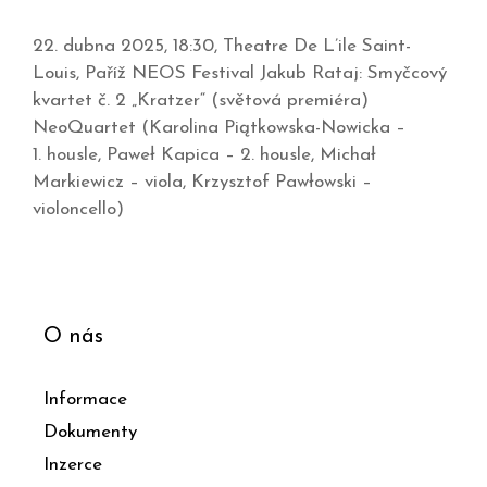
22. dubna 2025, 18:30, Theatre De L’ile Saint-
Louis, Paříž NEOS Festival Jakub Rataj: Smyčcový
kvartet č. 2 „Kratzer“ (světová premiéra)
NeoQuartet (Karolina Piątkowska-Nowicka –
1. housle, Paweł Kapica – 2. housle, Michał
Markiewicz – viola, Krzysztof Pawłowski –
violoncello)
O nás
Informace
Dokumenty
Inzerce