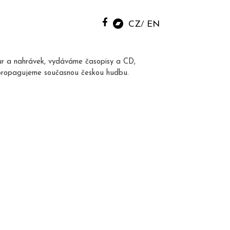
CZ
EN
ur a nahrávek, vydáváme časopisy a CD,
propagujeme současnou českou hudbu.