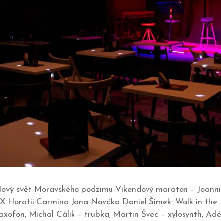
no Nový svět Moravského podzimu Víkendový maraton – Joann
X Horatii Carmina Jana Nováka Daniel Šimek: Walk in the 
axofon, Michal Cálik – trubka, Martin Švec – xylosynth, Ad