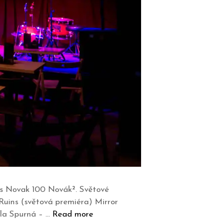
is Novak 100 Novák². Světové
Ruins (světová premiéra) Mirror
éla Spurná – …
Read more