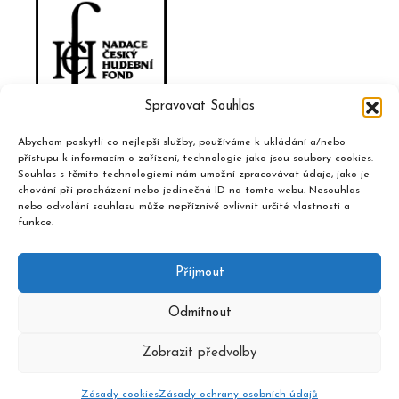
Spravovat Souhlas
Abychom poskytli co nejlepší služby, používáme k ukládání a/nebo
přístupu k informacím o zařízení, technologie jako jsou soubory cookies.
Souhlas s těmito technologiemi nám umožní zpracovávat údaje, jako je
chování při procházení nebo jedinečná ID na tomto webu. Nesouhlas
nebo odvolání souhlasu může nepříznivě ovlivnit určité vlastnosti a
funkce.
Příjmout
Odmítnout
Zobrazit předvolby
2020 © Hudební informační středisko, design a admin
Atelier
Dokument
Zásady cookies
Zásady ochrany osobních údajů