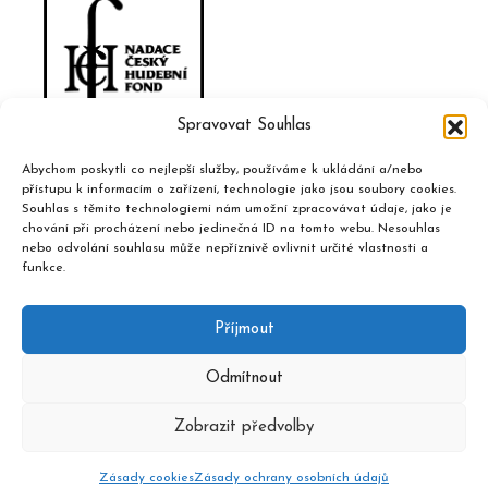
Spravovat Souhlas
Abychom poskytli co nejlepší služby, používáme k ukládání a/nebo
přístupu k informacím o zařízení, technologie jako jsou soubory cookies.
Souhlas s těmito technologiemi nám umožní zpracovávat údaje, jako je
chování při procházení nebo jedinečná ID na tomto webu. Nesouhlas
nebo odvolání souhlasu může nepříznivě ovlivnit určité vlastnosti a
funkce.
Příjmout
Odmítnout
Zobrazit předvolby
2020 © Hudební informační středisko, design a admin
Atelier
Dokument
Zásady cookies
Zásady ochrany osobních údajů