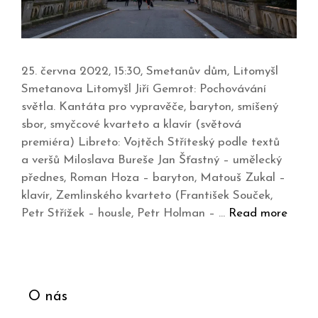
25. června 2022, 15:30, Smetanův dům, Litomyšl
Smetanova Litomyšl Jiří Gemrot: Pochovávání
světla. Kantáta pro vypravěče, baryton, smíšený
sbor, smyčcové kvarteto a klavír (světová
premiéra) Libreto: Vojtěch Stříteský podle textů
a veršů Miloslava Bureše Jan Šťastný – umělecký
přednes, Roman Hoza – baryton, Matouš Zukal –
klavír, Zemlinského kvarteto (František Souček,
Petr Střížek – housle, Petr Holman – …
Read more
O nás