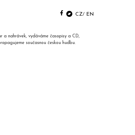
CZ
EN
ur a nahrávek, vydáváme časopisy a CD,
propagujeme současnou českou hudbu.