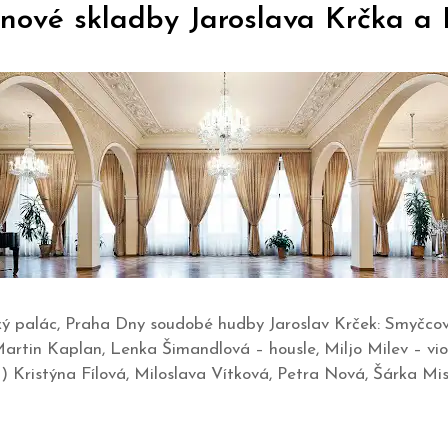
nové skladby Jaroslava Krčka a 
ský palác, Praha Dny soudobé hudby Jaroslav Krček: Smyčcový 
tin Kaplan, Lenka Šimandlová – housle, Miljo Milev – viola
) Kristýna Fílová, Miloslava Vítková, Petra Nová, Šárka Mi