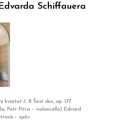
Edvarda Schiffauera
kvartet č. 8 Šest skic, op. 177
, Petr Pitra – violoncello) Edvard
strová – zpěv