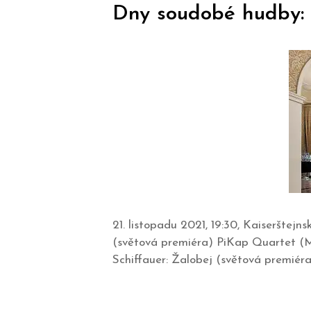
Dny soudobé hudby: 
21. listopadu 2021, 19:30, Kaiserštejn
(světová premiéra) PiKap Quartet (Mar
Schiffauer: Žalobej (světová premiéra