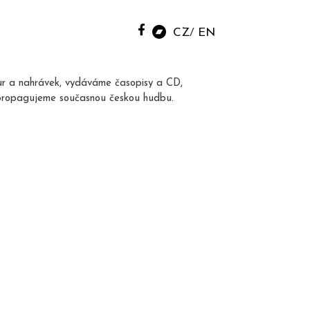
CZ
EN
ur a nahrávek, vydáváme časopisy a CD,
propagujeme současnou českou hudbu.