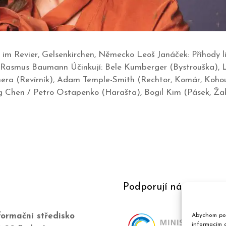
r im Revier, Gelsenkirchen, Německo Leoš Janáček: Příhody l
 Rasmus Baumann Účinkují: Bele Kumberger (Bystrouška), L
hera (Revírník), Adam Temple-Smith (Rechtor, Komár, Kohou
 Chen / Petro Ostapenko (Harašta), Bogil Kim (Pásek, Žab
Podporují nás
ormační středisko
Abychom pos
informacím o