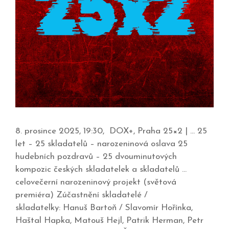
8. prosince 2025, 19:30, DOX+, Praha 25×2 | … 25
let – 25 skladatelů – narozeninová oslava 25
hudebních pozdravů – 25 dvouminutových
kompozic českých skladatelek a skladatelů …
celovečerní narozeninový projekt (světová
premiéra) Zúčastnění skladatelé /
skladatelky: Hanuš Bartoň / Slavomír Hořínka,
Haštal Hapka, Matouš Hejl, Patrik Herman, Petr