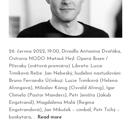
26. června 2022, 19:00, Divadlo Antonína Dvořáka,
Ostrava NODO Matouš Hejl: Opera Ibsen /
Přízraky (světová premiéra) Libreto: Lucie
Trmíková Režie: Jan Nebeský, hudební nastudování:
Bruno Ferrandis Účinkují: Lucie Trmíková (Helena
Alvingová), Miloslav König (Osvald Alving), Igor
Chmela (Pastor Manders), Petr Jeništa (Jakub
Engstrand), Magdalena Malá (Regina
Engstrandová), Jan Mikušek – cimbál, Petr Tichý –
baskytara, …
Read more