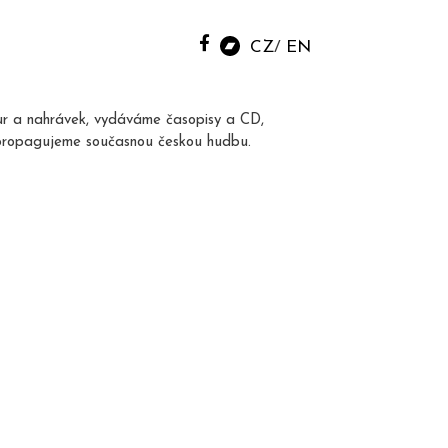
CZ
EN
ur a nahrávek, vydáváme časopisy a CD,
propagujeme současnou českou hudbu.