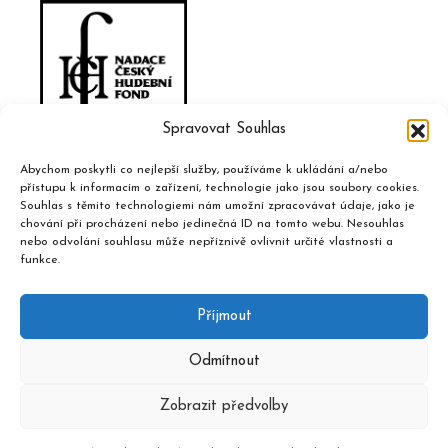
Spravovat Souhlas
Abychom poskytli co nejlepší služby, používáme k ukládání a/nebo
přístupu k informacím o zařízení, technologie jako jsou soubory cookies.
Souhlas s těmito technologiemi nám umožní zpracovávat údaje, jako je
chování při procházení nebo jedinečná ID na tomto webu. Nesouhlas
nebo odvolání souhlasu může nepříznivě ovlivnit určité vlastnosti a
funkce.
Příjmout
Odmítnout
Zobrazit předvolby
2020 © Hudební informační středisko, design a admin
Atelier
Dokument