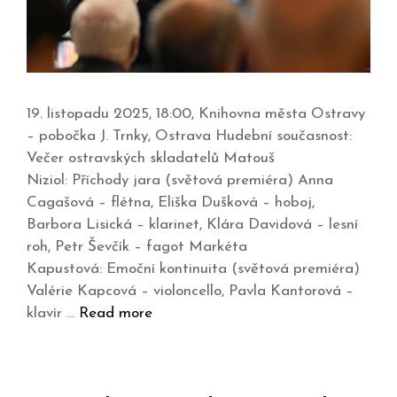
19. listopadu 2025, 18:00, Knihovna města Ostravy
– pobočka J. Trnky, Ostrava Hudební současnost:
Večer ostravských skladatelů Matouš
Niziol: Příchody jara (světová premiéra) Anna
Cagašová – flétna, Eliška Dušková – hoboj,
Barbora Lisická – klarinet, Klára Davidová – lesní
roh, Petr Ševčík – fagot Markéta
Kapustová: Emoční kontinuita (světová premiéra)
Valérie Kapcová – violoncello, Pavla Kantorová –
klavír …
Read more