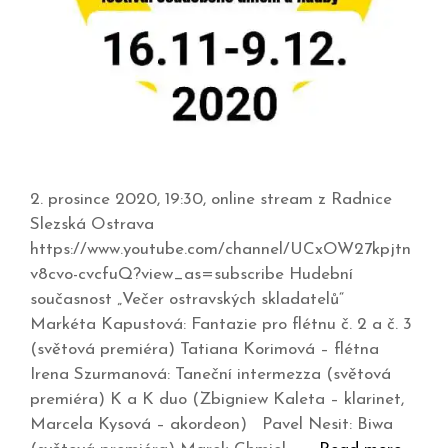
2. prosince 2020, 19:30, online stream z Radnice
Slezská Ostrava
https://www.youtube.com/channel/UCxOW27kpjtn
v8cvo-cvcfuQ?view_as=subscribe Hudební
současnost „Večer ostravských skladatelů“
Markéta Kapustová: Fantazie pro flétnu č. 2 a č. 3
(světová premiéra) Tatiana Korimová – flétna
Irena Szurmanová: Taneční intermezza (světová
premiéra) K a K duo (Zbigniew Kaleta – klarinet,
Marcela Kysová – akordeon) Pavel Nesit: Biwa