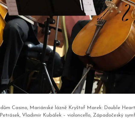
ý dům Casino, Mariánské lázně Kryštof Marek: Double Heart.
Petrásek, Vladimír Kubálek – violoncello, Západočeský symfo