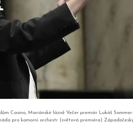
ý dům Casino, Mariánské lázně Večer premiér Lukáš Sommer: 
enáda pro komorní orchestr (světová premiéra) Západočesk