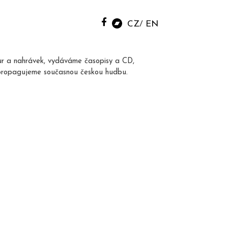
CZ
EN
ur a nahrávek, vydáváme časopisy a CD,
propagujeme současnou českou hudbu.