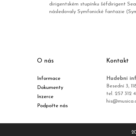
dirigentském stupínku šéfdirigent Se
následovaly Symfonické fantazie (Sym
O nás
Kontakt
Informace
Hudební inf
Besední 3, 11
Dokumenty
tel. 257 312 
Inzerce
his@musica.
Podpořte nás
20