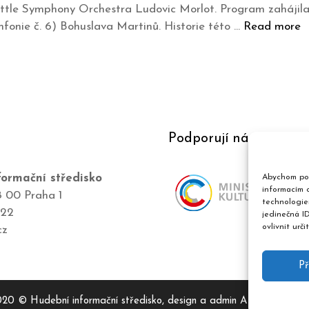
attle Symphony Orchestra Ludovic Morlot. Program zahájil
fonie č. 6) Bohuslava Martinů. Historie této …
Read more
Podporují nás
ormační středisko
Abychom pos
informacím o
8 00 Praha 1
technologie
422
jedinečná I
ovlivnit urči
cz
Př
20 © Hudební informační středisko, design a admin
Atelier Dokum