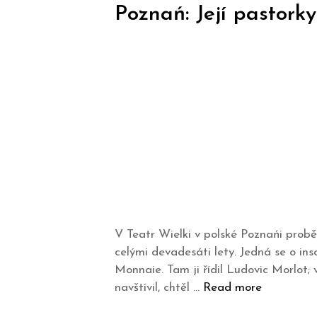
Poznań: Její pastork
V Teatr Wielki v polské Poznańi probě
celými devadesáti lety. Jedná se o ins
Monnaie. Tam ji řídil Ludovic Morlot
navštívil, chtěl …
Read more