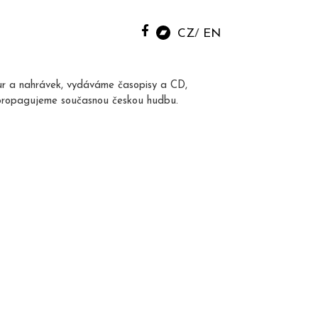
CZ
EN
ur a nahrávek, vydáváme časopisy a CD,
propagujeme současnou českou hudbu.