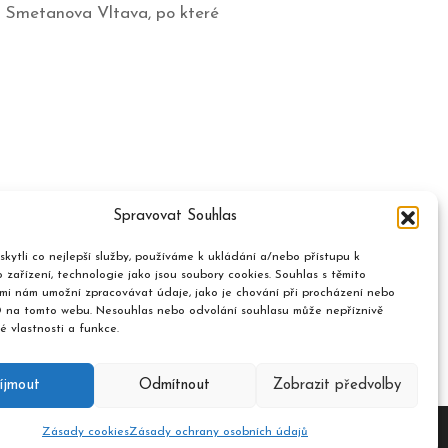
a Smetanova Vltava, po které
Spravovat Souhlas
kytli co nejlepší služby, používáme k ukládání a/nebo přístupu k
 zařízení, technologie jako jsou soubory cookies. Souhlas s těmito
mi nám umožní zpracovávat údaje, jako je chování při procházení nebo
D na tomto webu. Nesouhlas nebo odvolání souhlasu může nepříznivě
té vlastnosti a funkce.
íjmout
Odmítnout
Zobrazit předvolby
Zásady cookies
Zásady ochrany osobních údajů
ent