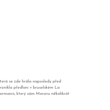
která se zde hrála naposledy před
 vznikla předloni v bruselském La
Hermanis, který sám Moravu několikrát