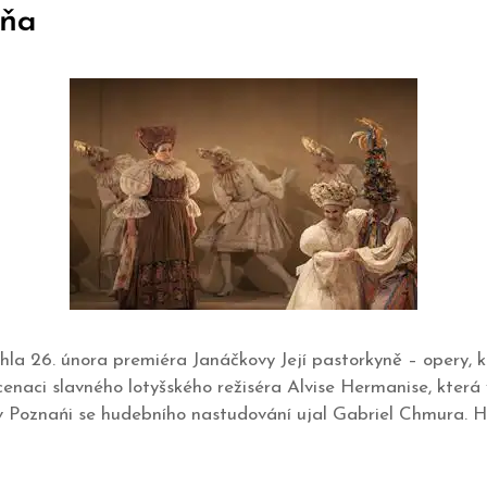
yňa
hla 26. února premiéra Janáčkovy Její pastorkyně – opery, 
cenaci slavného lotyšského režiséra Alvise Hermanise, která
; v Poznańi se hudebního nastudování ujal Gabriel Chmura. 