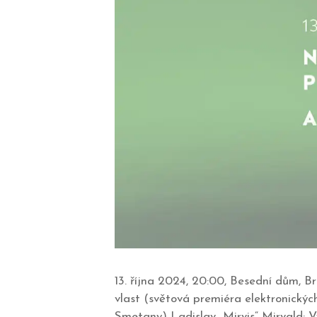
13. října 2024, 20:00, Besední dům, 
vlast (světová premiéra elektronický
Smetany) Ladislav „Mirvis“ Mirvald: 