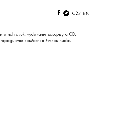
CZ
EN
ur a nahrávek, vydáváme časopisy a CD,
propagujeme současnou českou hudbu.