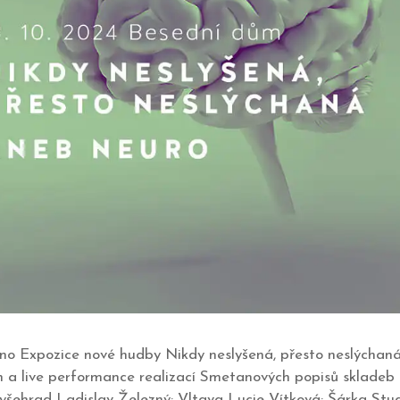
Brno Expozice nové hudby Nikdy neslyšená, přesto neslýchan
ch a live performance realizací Smetanových popisů skladeb
Vyšehrad Ladislav Železný: Vltava Lucie Vítková: Šárka Stu