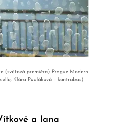
yčce (světová premiéra) Prague Modern
ncello, Klára Pudláková – kontrabas)
Vítkové a Iana