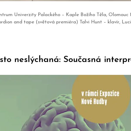
centrum Univerzity Palackého – Kaple Božího Těla, Olomou
ccordion and tape (světová premiéra) Talvi Hunt – klavír, L
sto neslýchaná: Současná interpr