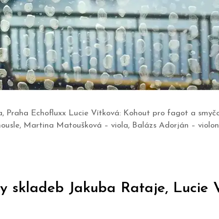
enta, Praha Echofluxx Lucie Vítková: Kohout pro fagot a sm
housle, Martina Matoušková – viola, Balázs Adorján – violo
ry skladeb Jakuba Rataje, Lucie 