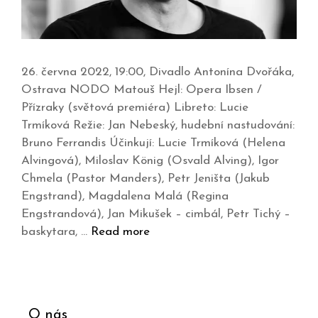
26. června 2022, 19:00, Divadlo Antonína Dvořáka,
Ostrava NODO Matouš Hejl: Opera Ibsen /
Přízraky (světová premiéra) Libreto: Lucie
Trmíková Režie: Jan Nebeský, hudební nastudování:
Bruno Ferrandis Účinkují: Lucie Trmíková (Helena
Alvingová), Miloslav König (Osvald Alving), Igor
Chmela (Pastor Manders), Petr Jeništa (Jakub
Engstrand), Magdalena Malá (Regina
Engstrandová), Jan Mikušek – cimbál, Petr Tichý –
baskytara, …
Read more
O nás