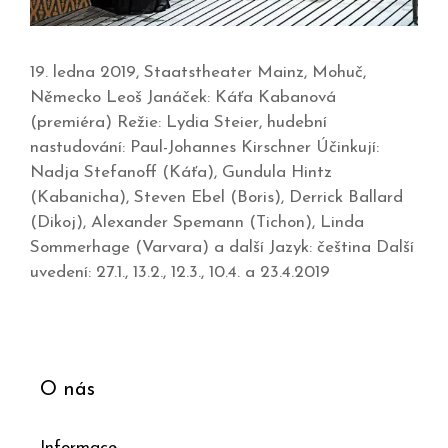
19. ledna 2019, Staatstheater Mainz, Mohuč,
Německo Leoš Janáček: Káťa Kabanová
(premiéra) Režie: Lydia Steier, hudební
nastudování: Paul-Johannes Kirschner Účinkují:
Nadja Stefanoff (Káťa), Gundula Hintz
(Kabanicha), Steven Ebel (Boris), Derrick Ballard
(Dikoj), Alexander Spemann (Tichon), Linda
Sommerhage (Varvara) a další Jazyk: čeština Další
uvedení: 27.1., 13.2., 12.3., 10.4. a 23.4.2019
O nás
Informace