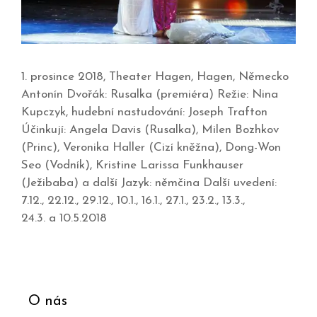
1. prosince 2018, Theater Hagen, Hagen, Německo
Antonín Dvořák: Rusalka (premiéra) Režie: Nina
Kupczyk, hudební nastudování: Joseph Trafton
Účinkují: Angela Davis (Rusalka), Milen Bozhkov
(Princ), Veronika Haller (Cizí kněžna), Dong-Won
Seo (Vodník), Kristine Larissa Funkhauser
(Ježibaba) a další Jazyk: němčina Další uvedení:
7.12., 22.12., 29.12., 10.1., 16.1., 27.1., 23.2., 13.3.,
24.3. a 10.5.2018
O nás