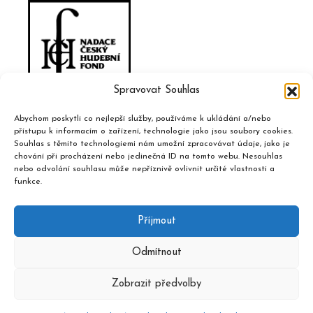
Spravovat Souhlas
Abychom poskytli co nejlepší služby, používáme k ukládání a/nebo
přístupu k informacím o zařízení, technologie jako jsou soubory cookies.
Souhlas s těmito technologiemi nám umožní zpracovávat údaje, jako je
chování při procházení nebo jedinečná ID na tomto webu. Nesouhlas
nebo odvolání souhlasu může nepříznivě ovlivnit určité vlastnosti a
funkce.
Příjmout
Odmítnout
Zobrazit předvolby
2020 © Hudební informační středisko, design a admin
Atelier
Dokument