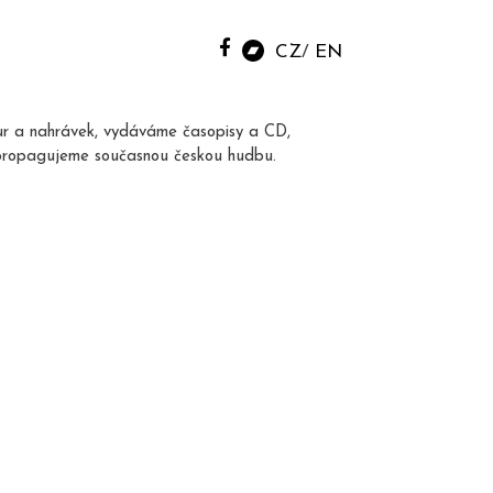
CZ
EN
ur a nahrávek, vydáváme časopisy a CD,
propagujeme současnou českou hudbu.