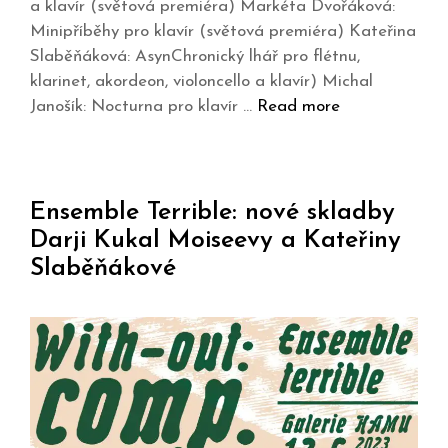
a klavír (světová premiéra) Markéta Dvořáková:
Minipříběhy pro klavír (světová premiéra) Kateřina
Slaběňáková: AsynChronický lhář pro flétnu,
klarinet, akordeon, violoncello a klavír) Michal
Janošík: Nocturna pro klavír …
Read more
Ensemble Terrible: nové skladby
Darji Kukal Moiseevy a Kateřiny
Slaběňákové