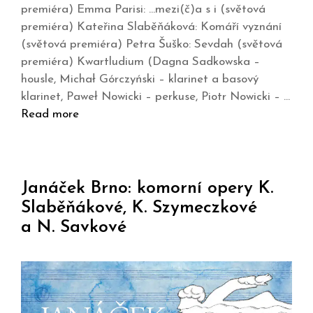
premiéra) Emma Parisi: …mezi(č)a s i (světová
premiéra) Kateřina Slaběňáková: Komáří vyznání
(světová premiéra) Petra Šuško: Sevdah (světová
premiéra) Kwartludium (Dagna Sadkowska –
housle, Michał Górczyński – klarinet a basový
klarinet, Paweł Nowicki – perkuse, Piotr Nowicki – …
Read more
Janáček Brno: komorní opery K.
Slaběňákové, K. Szymeczkové
a N. Savkové