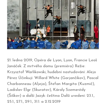
21. ledna 2019, Opéra de Lyon, Lyon, Francie Leoš
Janáček: Z mrtvého domu (premiéra) Režie:
Krzysztof Warlikowski, hudební nastudování: Alejo
Pérez Účinkují: Willard White (Gorjančikov), Pascal
Charbonneau (Aljeja), Štefan Margita (Kuzmič),
Ladislav Elgr (Skuratov), Károly Szemerédy
(Šiškov) a další Jazyk: čeština Další uvedení: 23.1.,
25.1., 27.1., 29.1., 31.1. a 2.12.2019