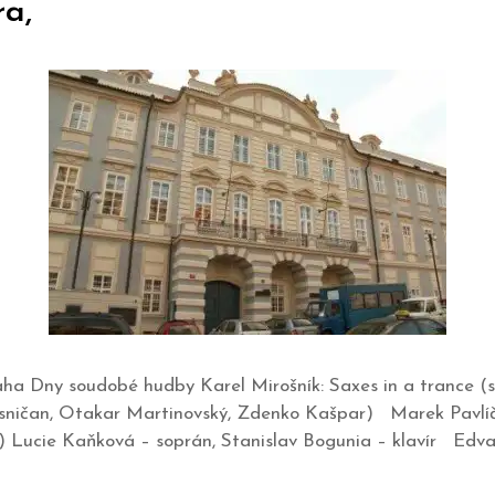
ra,
aha Dny soudobé hudby Karel Mirošník: Saxes in a trance 
sničan, Otakar Martinovský, Zdenko Kašpar) Marek Pavlíč
a) Lucie Kaňková – soprán, Stanislav Bogunia – klavír Edv