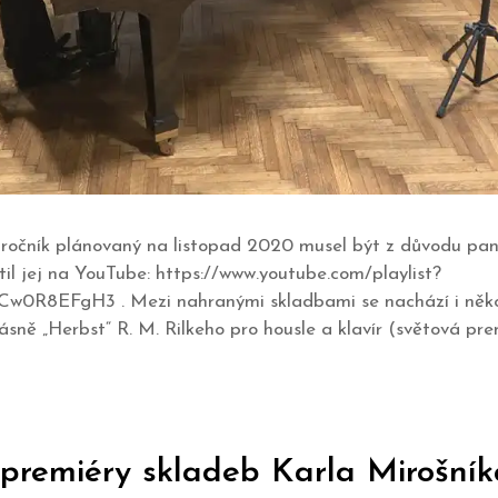
. ročník plánovaný na listopad 2020 musel být z důvodu pan
l jej na YouTube: https://www.youtube.com/playlist?
8EFgH3 . Mezi nahranými skladbami se nachází i někol
sně „Herbst“ R. M. Rilkeho pro housle a klavír (světová pr
premiéry skladeb Karla Mirošník