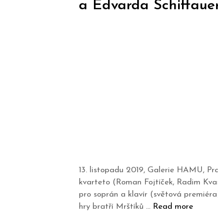
a Edvarda Schiffaue
13. listopadu 2019, Galerie HAMU, Pr
kvarteto (Roman Fojtíček, Radim Kva
pro soprán a klavír (světová premiér
hry bratří Mrštíků …
Read more