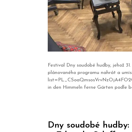
Festival Dny soudobé hudby, jehož 31
plánovaného programu nahrát a umísti
list=PL_CSoaQmsosVrvNzOjA4FO2Cw0R
in den Himmeln ferne Gärten podle bá
Dny soudobé hudby: 