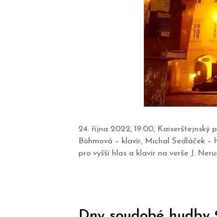
24. října 2022, 19:00, Kaiserštejnský
Böhmová – klavír, Michal Sedláček – ho
pro vyšší hlas a klavír na verše J. N
Dny soudobé hudby 