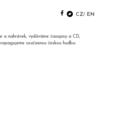
CZ
EN
ur a nahrávek, vydáváme časopisy a CD,
propagujeme současnou českou hudbu.