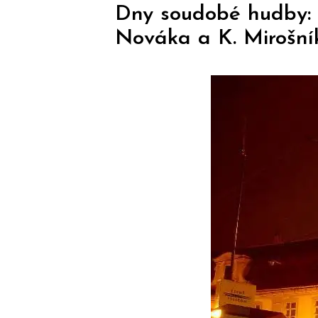
Dny soudobé hudby: n
Nováka a K. Mirošní