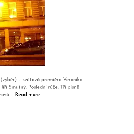
t (výběr) – světová premiéra Veronika
iří Smutný: Poslední růže. Tři písně
erová …
Read more