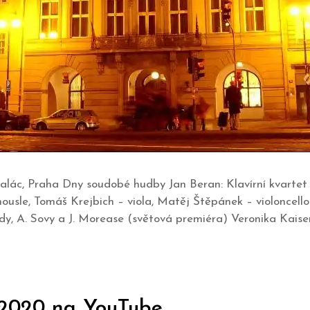
 palác, Praha Dny soudobé hudby Jan Beran: Klavírní kvarte
usle, Tomáš Krejbich – viola, Matěj Štěpánek – violoncello J
erudy, A. Sovy a J. Morease (světová premiéra) Veronika Kais
2020 na YouTube