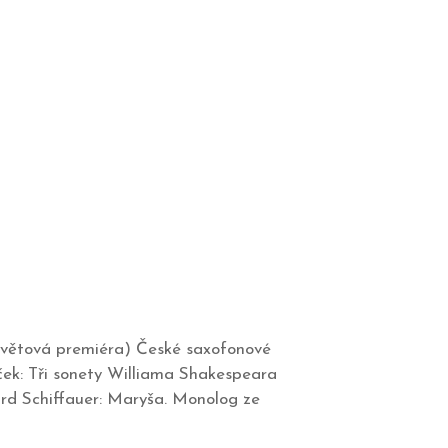
(světová premiéra) České saxofonové
ek: Tři sonety Williama Shakespeara
ard Schiffauer: Maryša. Monolog ze