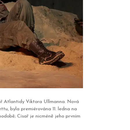
sař Atlantidy Viktora Ullmanna. Nová
ttu, byla premiérována 11. ledna na
hodobě; Císař je nicméně jeho prvním