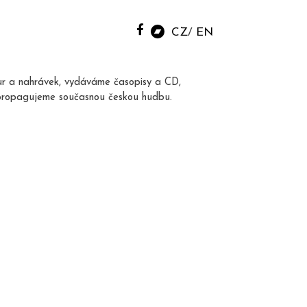
CZ
EN
ur a nahrávek, vydáváme časopisy a CD,
propagujeme současnou českou hudbu.