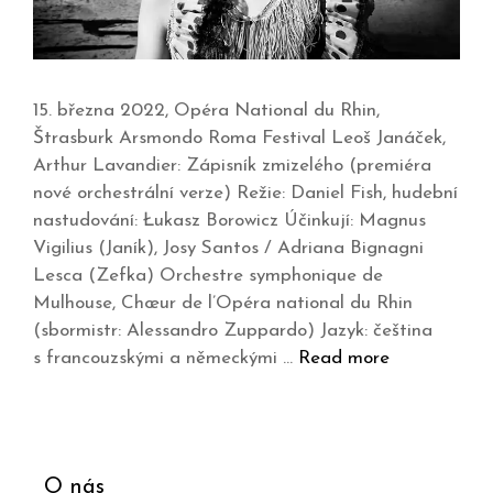
15. března 2022, Opéra National du Rhin,
Štrasburk Arsmondo Roma Festival Leoš Janáček,
Arthur Lavandier: Zápisník zmizelého (premiéra
nové orchestrální verze) Režie: Daniel Fish, hudební
nastudování: Łukasz Borowicz Účinkují: Magnus
Vigilius (Janík), Josy Santos / Adriana Bignagni
Lesca (Zefka) Orchestre symphonique de
Mulhouse, Chœur de l’Opéra national du Rhin
(sbormistr: Alessandro Zuppardo) Jazyk: čeština
s francouzskými a německými …
Read more
O nás