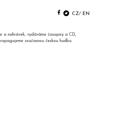
CZ
EN
ur a nahrávek, vydáváme časopisy a CD,
propagujeme současnou českou hudbu.