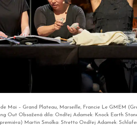
lle de Mai – Grand Plateau, Marseille, Francie Le GMEM (
ing Out Obsažená díla: Ondřej Adamek: Knock Earth Stone
premiéra) Martin Smolka: Stretto Ondřej Adamek: Schlafe