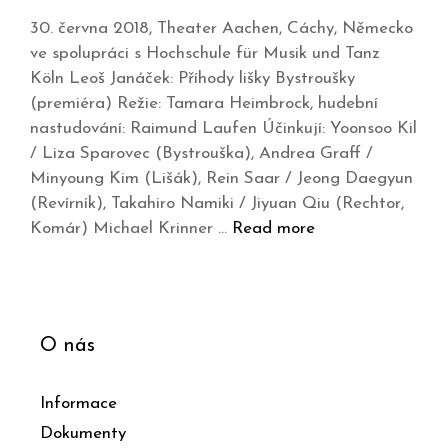
30. června 2018, Theater Aachen, Cáchy, Německo
ve spolupráci s Hochschule für Musik und Tanz
Köln Leoš Janáček: Příhody lišky Bystroušky
(premiéra) Režie: Tamara Heimbrock, hudební
nastudování: Raimund Laufen Účinkují: Yoonsoo Kil
/ Liza Sparovec (Bystrouška), Andrea Graff /
Minyoung Kim (Lišák), Rein Saar / Jeong Daegyun
(Revírník), Takahiro Namiki / Jiyuan Qiu (Rechtor,
Komár) Michael Krinner …
Read more
O nás
Informace
Dokumenty