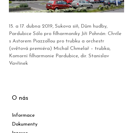
15. a 17. dubna 2019, Sukova síň, Dům hudby,
Pardubice Sólo pro filharmoniky Jiří Pohnán: Chvíle
s Astorem Piazzollou pro trubku a orchestr
(světová premiéra) Michal Chmelař – trubka,
Komorní filharmonie Pardubice, dir. Stanislav
Vavřínek
O nás
Informace
Dokumenty