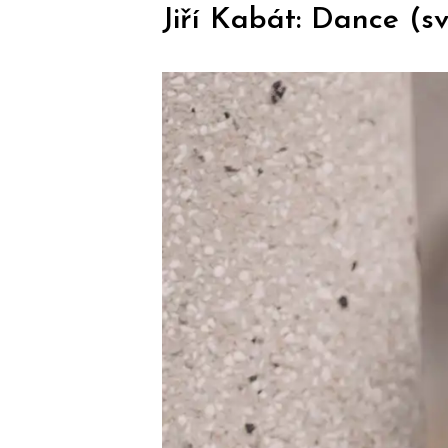
Jiří Kabát: Dance (s