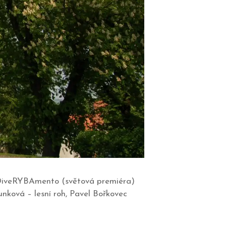
t: DiveRYBAmento (světová premiéra)
nková – lesní roh, Pavel Bořkovec