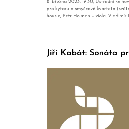
8. března 2023, 19:30, Ústřední knih
pro kytaru a smyčcové kvarteto (svět
housle, Petr Holman – viola, Vladimír F
Jiří Kabát: Sonáta pr