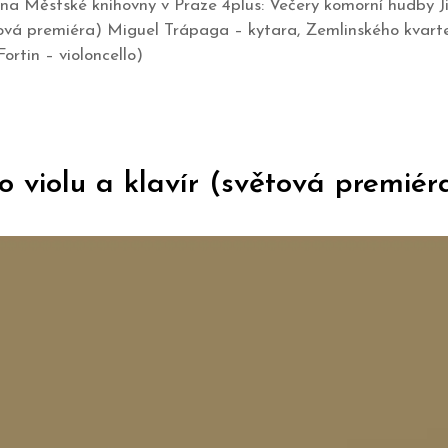
ovna Městské knihovny v Praze 4plus: Večery komorní hudby 
ová premiéra) Miguel Trápaga – kytara, Zemlinského kvartet
ortin – violoncello)
o violu a klavír (světová premiér