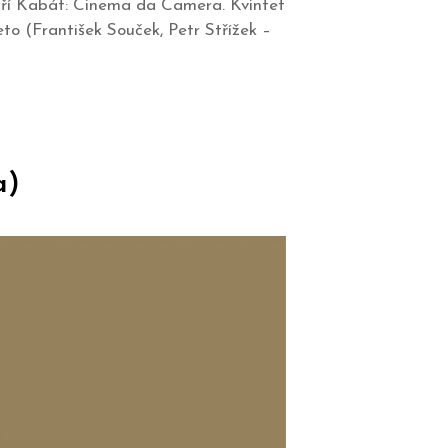
Jiří Kabát: Cinema da Camera. Kvintet
o (František Souček, Petr Střížek –
a)