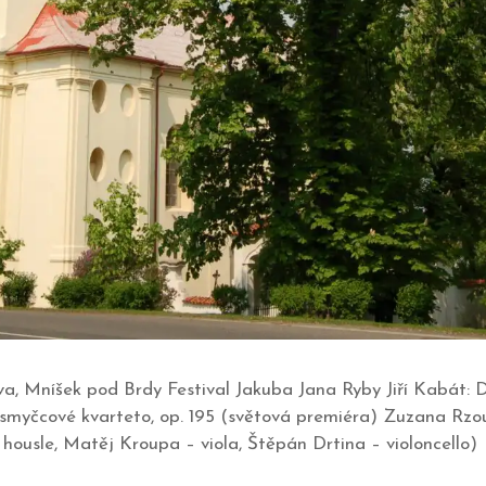
clava, Mníšek pod Brdy Festival Jakuba Jana Ryby Jiří Kabá
 smyčcové kvarteto, op. 195 (světová premiéra) Zuzana Rzou
ousle, Matěj Kroupa – viola, Štěpán Drtina – violoncello)