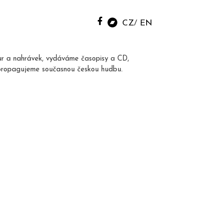
CZ
EN
ur a nahrávek, vydáváme časopisy a CD,
propagujeme současnou českou hudbu.