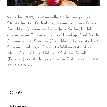
27. ledna 2019, Exerzierhalle, Oldenburgisches
Staatstheater, Oldenburg, Německo Hans Krása:
Brundibár (premiéra) Režie: Jens Kerbel, hudební
nastudování: Thomas Honickel Účinkují: Paul Brady
/ Leonard von Steuber (Brundibár), Laura Asche /
Simone Hauburger / Madita Wilkens (Aninka),
Malin Grahl / Lara Hübner / Sabrina Schulz
(Pepíček) a další Jazyk: němčina Další uvedení: 2.2.,
3.2. a 9.2.2019
O nás
Informace