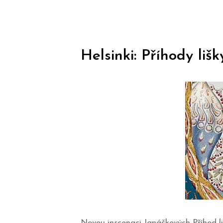
Helsinki: Příhody liš
Novou inscenaci Janáčkových Příhod li