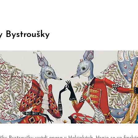
ky Bystroušky
šky Bystroušky uvádí opera v Helsinkách. Hraje se ve finské