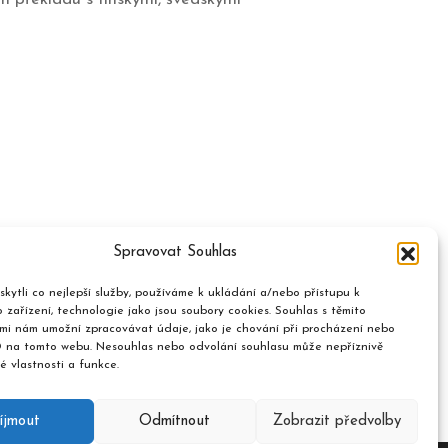
Spravovat Souhlas
kytli co nejlepší služby, používáme k ukládání a/nebo přístupu k
 zařízení, technologie jako jsou soubory cookies. Souhlas s těmito
mi nám umožní zpracovávat údaje, jako je chování při procházení nebo
D na tomto webu. Nesouhlas nebo odvolání souhlasu může nepříznivě
té vlastnosti a funkce.
íjmout
Odmítnout
Zobrazit předvolby