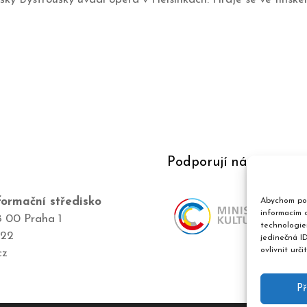
Podporují nás
ormační středisko
Abychom pos
informacím o
8 00 Praha 1
technologie
422
jedinečná I
ovlivnit urči
cz
Př