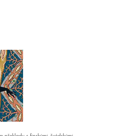
m překladu s finskými, švédskými