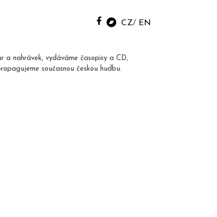
CZ
EN
ur a nahrávek, vydáváme časopisy a CD,
propagujeme současnou českou hudbu.