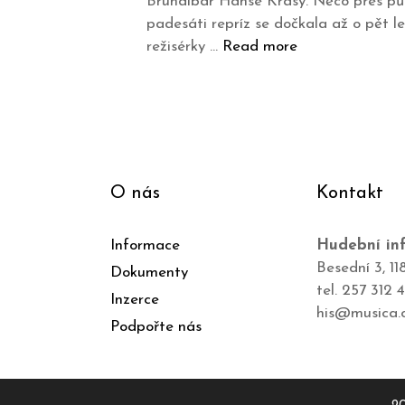
Brundibár Hanse Krásy. Něco přes půlh
padesáti repríz se dočkala až o pět l
režisérky …
Read more
O nás
Kontakt
Informace
Hudební inf
Besední 3, 11
Dokumenty
tel. 257 312 
Inzerce
his@musica.
Podpořte nás