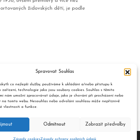
e 1938, ovšem premiéry a více než
ortovaných židovských dětí, je podle
Spravovat Souhlas
kytli co nejlepší služby, používáme k ukládání a/nebo přístupu k
 zařízení, technologie jako jsou soubory cookies. Souhlas s těmito
mi nám umožní zpracovávat údaje, jako je chování při procházení nebo
D na tomto webu. Nesouhlas nebo odvolání souhlasu může nepříznivě
té vlastnosti a funkce.
íjmout
Odmítnout
Zobrazit předvolby
Zásady cookies
Zásady ochrany osobních údajů