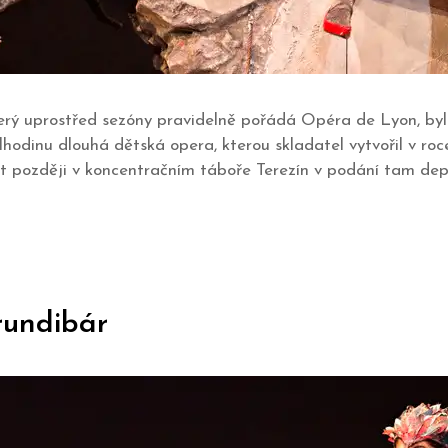
 který uprostřed sezóny pravidelně pořádá Opéra de Lyon, b
odinu dlouhá dětská opera, kterou skladatel vytvořil v roc
et později v koncentračním táboře Terezín v podání tam dep
rundibár