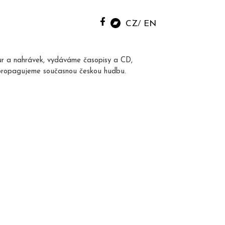
CZ
EN
ur a nahrávek, vydáváme časopisy a CD,
propagujeme současnou českou hudbu.