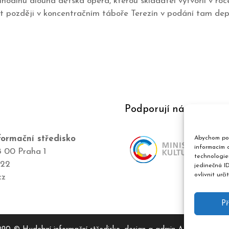
odinu dlouhá dětská opera, kterou skladatel vytvořil v roc
et později v koncentračním táboře Terezín v podání tam dep
Podporují nás
ormační středisko
Abychom pos
informacím o
8 00 Praha 1
technologie
422
jedinečná I
ovlivnit urči
cz
Př