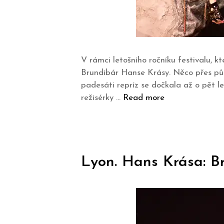
V rámci letošního ročníku festivalu,
Brundibár Hanse Krásy. Něco přes půlh
padesáti repríz se dočkala až o pět l
režisérky …
Read more
Lyon. Hans Krása: B