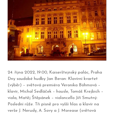
24. října 2022, 19:00, Kaiserštejnský palác, Praha
Dny soudobé hudby Jan Beran: Klavírní kvartet
(výběr) – světová premiéra Veronika Böhmová –
klavír, Michal Sedláček – housle, Tomáš Krejbich –
viola, Matěj Štěpánek – violoncello Jiří Smutný:
Poslední růže. Tři písně pro vyšší hlas a klavír na
verše J. Nerudy, A. Sovy a J. Morease (světová