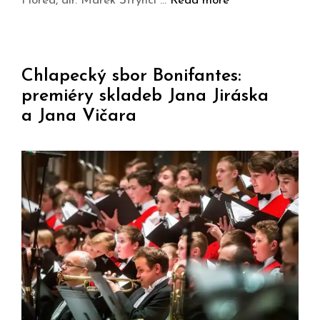
Florea, dir. Marek Štryncl …
Read more
Chlapecký sbor Bonifantes:
premiéry skladeb Jana Jiráska
a Jana Vičara