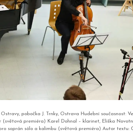
a Ostravy, pobočka J. Trnky, Ostrava Hudební současnost: V
r (světová premiéra) Karel Dohnal – klarinet, Eliška Novot
o soprán sólo a kalimbu (světová premiéra) Autor textu: C