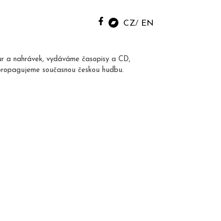
CZ
EN
ur a nahrávek, vydáváme časopisy a CD,
propagujeme současnou českou hudbu.