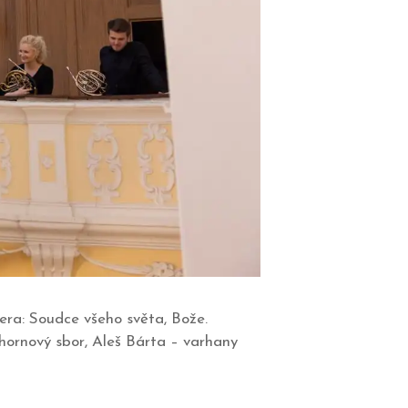
era: Soudce všeho světa, Bože.
ornový sbor, Aleš Bárta – varhany