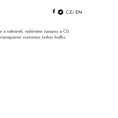
CZ
EN
ur a nahrávek, vydáváme časopisy a CD,
propagujeme současnou českou hudbu.