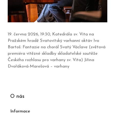
19. června 2026, 19:30, Katedrála sv. Víta na
Pražském hradě Svatovítský varhanní oktáv Ivo
Bartoš: Fantazie na chorál Svatý Václave (světová
premiéra vítězné skladby skladatelské soutěže
Českého rozhlasu pro varhany sv. Víta) Jiřina
Dvořáková-Marešová –⁠⁠⁠⁠⁠⁠ varhany
O nás
Informace