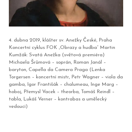
4. dubna 2019, klášter sv. Anežky České, Praha
Koncertní cyklus FOK „Obrazy a hudba“ Martin
Kumžák: Svatá Anežka (světová premiéra)
Michaela Šrůmová – soprán, Roman Janál –
baryton, Capella da Camera Praga (Lenka
Torgersen – koncertní mistr, Petr Wagner – viola da
gamba, Igor Františák – chalumeau, Inge Marg –
hoboj, Přemysl Vacek – theorba, Tomáš Reindl –
tabla, Lukáš Verner – kontrabas a umělecký
vedoucí)