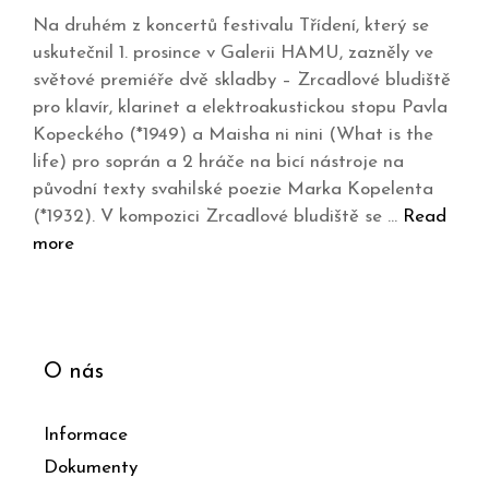
Na druhém z koncertů festivalu Třídení, který se
uskutečnil 1. prosince v Galerii HAMU, zazněly ve
světové premiéře dvě skladby – Zrcadlové bludiště
pro klavír, klarinet a elektroakustickou stopu Pavla
Kopeckého (*1949) a Maisha ni nini (What is the
life) pro soprán a 2 hráče na bicí nástroje na
původní texty svahilské poezie Marka Kopelenta
(*1932). V kompozici Zrcadlové bludiště se …
Read
more
O nás
Informace
Dokumenty