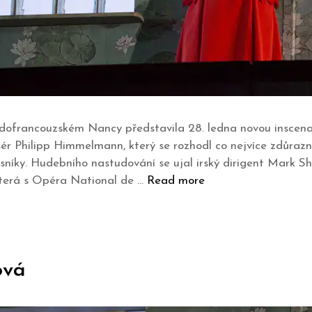
dofrancouzském Nancy představila 28. ledna novou inscen
ér Philipp Himmelmann, který se rozhodl co nejvíce zdůrazn
níky. Hudebního nastudování se ujal irský dirigent Mark Sha
která s Opéra National de …
Read more
ová