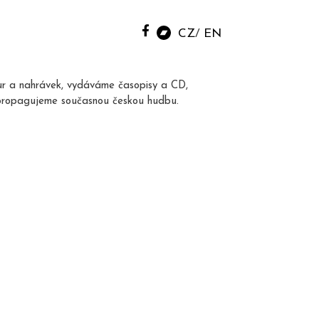
CZ
EN
ur a nahrávek, vydáváme časopisy a CD,
propagujeme současnou českou hudbu.