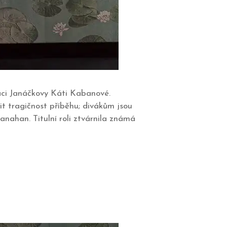
aci Janáčkovy Káti Kabanové.
it tragičnost příběhu; divákům jsou
nahan. Titulní roli ztvárnila známá