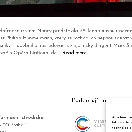
dofrancouzském Nancy představila 28. ledna novou inscen
ér Philipp Himmelmann, který se rozhodl co nejvíce zdůrazn
níky. Hudebního nastudování se ujal irský dirigent Mark Sha
která s Opéra National de …
Read more
Podporují nás
ormační středisko
Abychom pos
informacím o
8 00 Praha 1
technologie