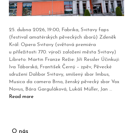
25. dubna 2026, 19:00, Fabrika, Svitavy faps
(festival amatérských pěveckých sborů) Zdeněk
Král: Opera Svitavy (světová premiéra
u příležitosti 770. výročí založení města Svitavy)
Libreto: Martin Franze Režie: Jiří Ressler Účinkují:
Iva Táborská, František Černý – zpěv, Pěvecké
sdružení Dalibor Svitavy, smíšený sbor Imbus,
Musica da camera Brno, ženský pěvecký sbor Vox
Novus, Bára Garguláková, Lukáš Müller, Jan …
Read more
O nás