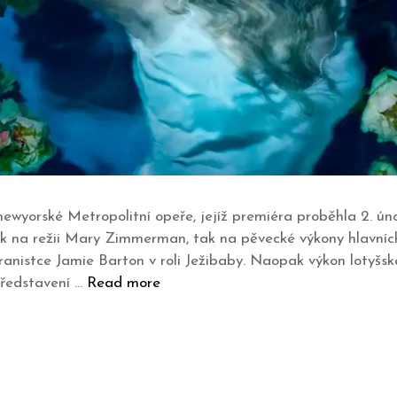
ewyorské Metropolitní opeře, jejíž premiéra proběhla 2. úno
 jak na režii Mary Zimmerman, tak na pěvecké výkony hlavní
nistce Jamie Barton v roli Ježibaby. Naopak výkon lotyšské 
 představení …
Read more