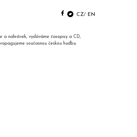
CZ
EN
ur a nahrávek, vydáváme časopisy a CD,
propagujeme současnou českou hudbu.