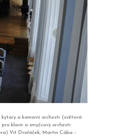
kytary a komorní orchestr (světová
pro klavír a smyčcový orchestr
iéra) Vít Dvořáček, Martin Cába –