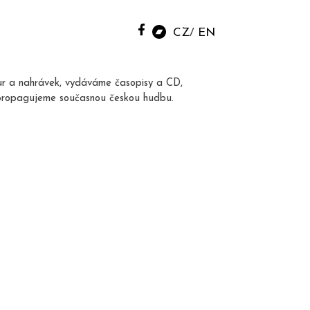
CZ
EN
ur a nahrávek, vydáváme časopisy a CD,
propagujeme současnou českou hudbu.