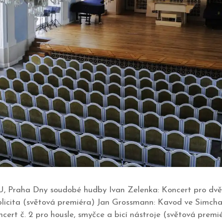
U, Praha Dny soudobé hudby Ivan Zelenka: Koncert pro dvě 
licita (světová premiéra) Jan Grossmann: Kavod ve Simcha 
cert č. 2 pro housle, smyčce a bicí nástroje (světová prem