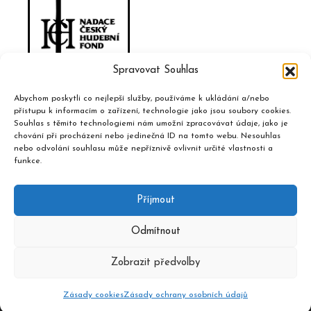
Spravovat Souhlas
Abychom poskytli co nejlepší služby, používáme k ukládání a/nebo
přístupu k informacím o zařízení, technologie jako jsou soubory cookies.
Souhlas s těmito technologiemi nám umožní zpracovávat údaje, jako je
chování při procházení nebo jedinečná ID na tomto webu. Nesouhlas
nebo odvolání souhlasu může nepříznivě ovlivnit určité vlastnosti a
funkce.
Příjmout
Odmítnout
Zobrazit předvolby
2020 © Hudební informační středisko, design a admin
Atelier
Dokument
Zásady cookies
Zásady ochrany osobních údajů