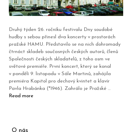
Druhý týden 26. ročníku festivalu Dny soudobé
hudby s sebou přinesl dva koncerty v prostorách
pražské HAMU. Představilo se na nich dohromady
čtrnáct skladeb současných českých autorů, členů
Společnosti českých skladatelů, z toho osm ve
světové premiéře. První koncert, který se konal
v pondělí 9. listopadu v Sále Martinů, zahájila
premiéra Kapitol pro dechový kvintet a klavír
Pavla Hrabánka (*1946). Zahrálo je Pražské …
Read more
O nás