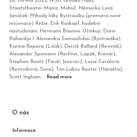
28. června 2025, 19:30, Großes Haus,
Staatstheater Mainz, Mohuč, Německo Leoš
Janáček: Příhody lišky Bystroušky (premiéra nové
inscenace) Režie: Erik Raskopf, hudební
nastudování: Hermann Bäumer Účinkují: Dorin
Rahardja / Alexandra Samouilidou (Bystrouška),
Karina Repova (Lišák), Derick Ballard (Revírník),
Alexander Spemann (Rechtor, Lapák, Komár),
Stephan Bootz (Farář, Jezevec), Lucie Ceralová
(Revírníková, Sova), Tim-Lukas Reuter (Harašta),
Scott Ingham …
Read more
O nás
Informace