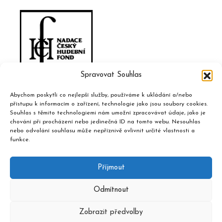
Spravovat Souhlas
Abychom poskytli co nejlepší služby, používáme k ukládání a/nebo
přístupu k informacím o zařízení, technologie jako jsou soubory cookies.
Souhlas s těmito technologiemi nám umožní zpracovávat údaje, jako je
chování při procházení nebo jedinečná ID na tomto webu. Nesouhlas
nebo odvolání souhlasu může nepříznivě ovlivnit určité vlastnosti a
funkce.
Příjmout
Odmítnout
Zobrazit předvolby
2020 © Hudební informační středisko, design a admin
Atelier