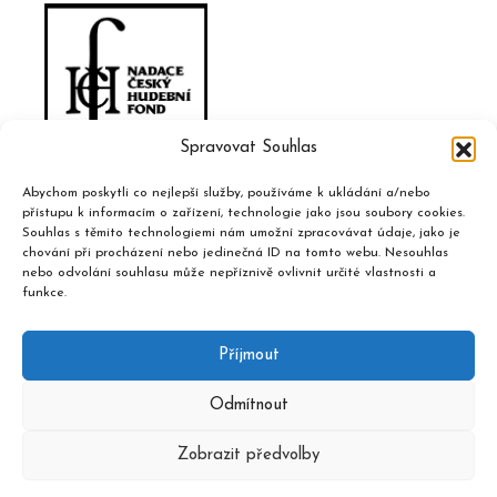
Spravovat Souhlas
Abychom poskytli co nejlepší služby, používáme k ukládání a/nebo
přístupu k informacím o zařízení, technologie jako jsou soubory cookies.
Souhlas s těmito technologiemi nám umožní zpracovávat údaje, jako je
chování při procházení nebo jedinečná ID na tomto webu. Nesouhlas
nebo odvolání souhlasu může nepříznivě ovlivnit určité vlastnosti a
funkce.
Příjmout
Odmítnout
Zobrazit předvolby
2020 © Hudební informační středisko, design a admin
Atelier