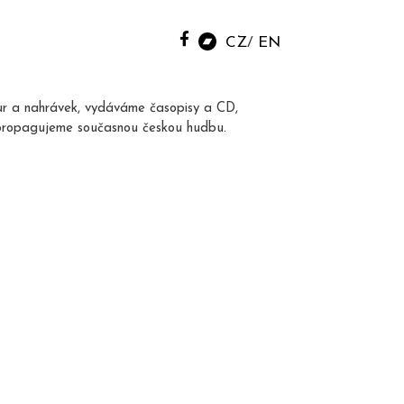
CZ
EN
ur a nahrávek, vydáváme časopisy a CD,
propagujeme současnou českou hudbu.