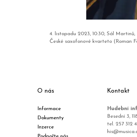
4. listopadu 2023, 10:30, Sál Martin
České saxofonové kvarteto (Roman Fo
O nás
Kontakt
Informace
Hudební inf
Besední 3, 11
Dokumenty
tel. 257 312 
Inzerce
his@musica.
Podpořte nás