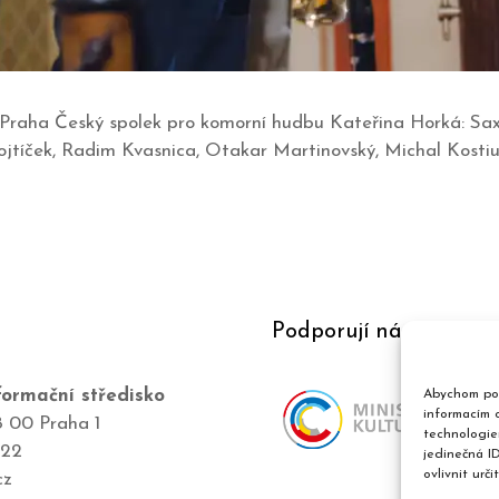
ů, Praha Český spolek pro komorní hudbu Kateřina Horká: Sa
jtíček, Radim Kvasnica, Otakar Martinovský, Michal Kostiu
Podporují nás
ormační středisko
Abychom pos
informacím o
8 00 Praha 1
technologie
422
jedinečná I
ovlivnit urči
cz